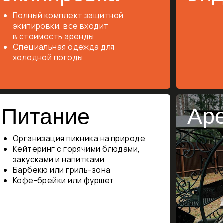
анизация пикника на природе
Уютные б
теринг с горячими блюдами,
Аренда разв
усками и напитками
бекю или гриль-зона
Организаци
е-брейки или фуршет
звлекательная
Тематич
Т
рограмма
оформл
Украшение п
(например, д
маторы и ведущие для
Фирменная атри
аздников
сты, конкурсы и командные игры
зыкальное сопровождение
джей или живая музыка)