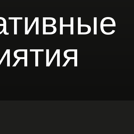
тивные
Совре
к про
ятия
я
с адреналин