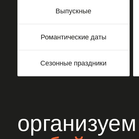
х
Сезонные праздники
организуем 
любой сложн
и масштаба
Мы предлагаем уникальные возможности для отды
вам и вашим детям массу положительных эмоций.