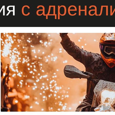
йте незабываемый день рождения с покатушками на квад
о мотоциклах. В зимний период времени доступны снего
ские электрические снегокаты. Это отличный способ по
тей, добавив в праздник адреналина и драйва.