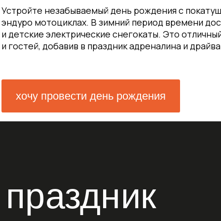
очу провести день рождения
праздник
ости
ха, которые подарят