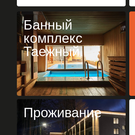
Проживание
Проживание
С
и 
Организация проживания
в партнерских отелях, коттеджах
или глэмпингах
Фи
Аренда кемпинговых палаток для
с с
любителей отдыха на природе
По
на 
Мед
по
Организация
Де
тимбилдинга
п
Профессиональные тренеры для
проведения тимбилдинга
Командные игры и задания на
сплочение коллектива