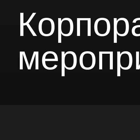
Корпора
меропри
Мероприяти
и драйвом!