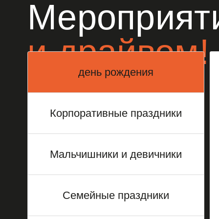
день рождения
Корпоративные праздники
Мальчишники и девичники
Семейные праздники
Устро
Выпускные
эндур
и дет
и гос
Романтические даты