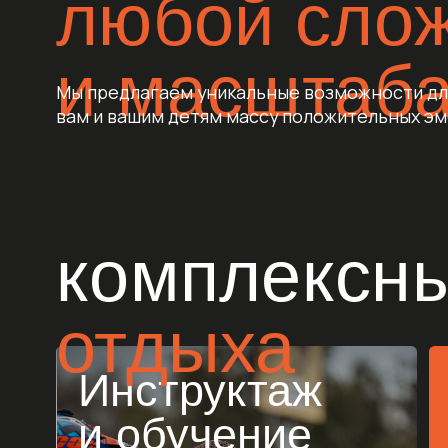
комплексный
отдыха
Инструктаж
Инструктаж
З
и обучение
и обучение
эк
Профессиональный инструктаж
Пол
для новичков
эки
Обучение базовым навыкам
в с
управления квадроциклом,
Спе
эндуро мотоциклом или
хо
снегоходом
Трансфер
П