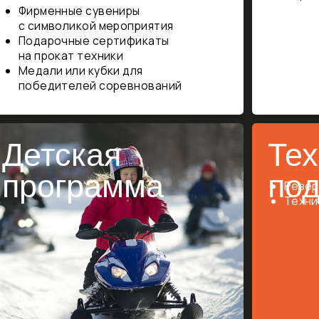
услуги
под
ния
ть