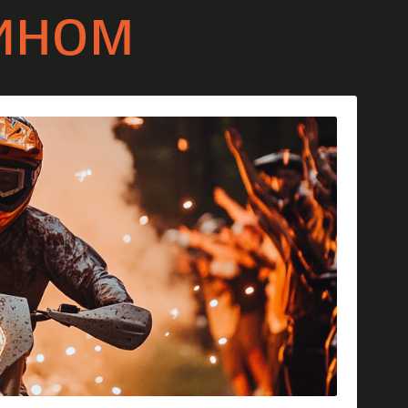
роциклах, багги или
ходы, сноубайки
радовать именинника