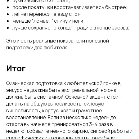
руки забиваются позже;
после покатушки восстанавливаетесь быстрее;
легче переносите езду стоя;
меньше “ломает” спину и ноги;
лучше сохраняете концентрацию в конце заезда.
Это и есть реальные показатели полезной
подготовки для любителя.
Итог
Физическая подготовка к любительской гонке в
эндуро не должна быть экстремальной, но она
должна быть системной. Основной акцент стоит
делать на общую выносливость, силовую
выносливость, корпус, хват и грамотное
восстановление. Если за несколько недель до
старта вы начнете тренироваться 3–4 раза в
неделю, добавите немного кардио, силовой работы и
специфических интервалов, ехать гонку будет