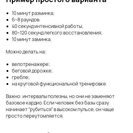
10 минут разминка;
6–8 раундов:
40 секунд интенсивной работы;
80–120 секунд легкого восстановления;
10 минут заминка.
Можно делать на:
велотренажере;
беговой дорожке;
гребле;
на круговой функциональной тренировке.
Важно: интервалы полезны, но они не заменяют
базовое кардио. Если человек без базы сразу
начинает “рубиться” в высоком пульсе, он чаще
просто переутомляется.