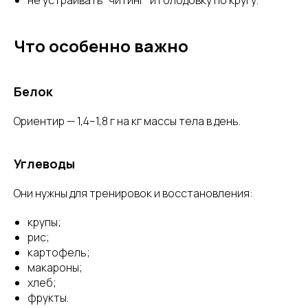
не устраивать “читинг” и голодовку по кругу.
Что особенно важно
Белок
Ориентир — 1,4–1,8 г на кг массы тела в день.
Углеводы
Они нужны для тренировок и восстановления:
крупы;
рис;
картофель;
макароны;
хлеб;
фрукты.