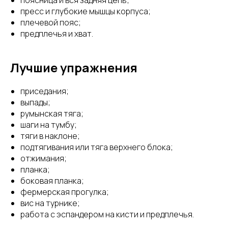
поясница и вся задняя цепь;
пресс и глубокие мышцы корпуса;
плечевой пояс;
предплечья и хват.
Лучшие упражнения
приседания;
выпады;
румынская тяга;
шаги на тумбу;
тяги в наклоне;
подтягивания или тяга верхнего блока;
отжимания;
планка;
боковая планка;
фермерская прогулка;
вис на турнике;
работа с эспандером на кисти и предплечья.