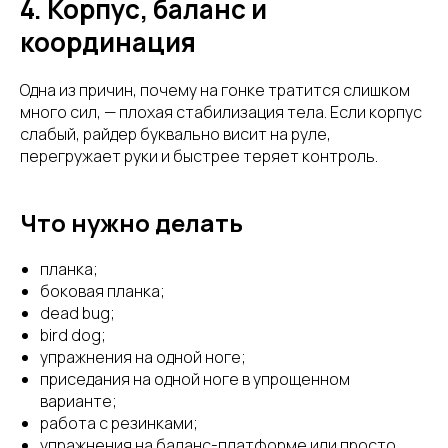
4. Корпус, баланс и
координация
Одна из причин, почему на гонке тратится слишком
много сил, — плохая стабилизация тела. Если корпус
слабый, райдер буквально висит на руле,
перегружает руки и быстрее теряет контроль.
Что нужно делать
планка;
боковая планка;
dead bug;
bird dog;
упражнения на одной ноге;
приседания на одной ноге в упрощенном
варианте;
работа с резинками;
упражнения на баланс-платформе или просто