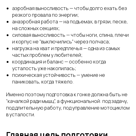
аэробная выносливость — чтобы долго ехать без
резкого провала по энергии;
анаэробная работа — на подъемах, в грязи, песке,
на сложных секциях;
силовая выносливость — чтобы ноги, спина, плечи
и корпус не “выключились” через полчаса;
нагрузка на хват и предплечья — одна из самых
частых проблем у любителей;
координация и баланс — особенно когда
усталость уже накопилась;
психическая устойчивость — умение не
паниковать, когда тяжело.
Именно поэтому подготовка к гонке должна быть не
“качалкой ради мышц”, а функциональной: под задачу,
под длительную работу, под управление мотоциклом
в усталости.
Главная цель подготовки