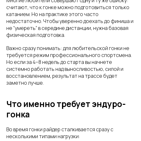
Многие любители совершают одну и ту же ошибку:
считают, что к гонке можно подготовиться только
катанием. Но на практике этого часто
недостаточно. Чтобы уверенно доехать до финиша и
не “умереть” в середине дистанции, нужна базовая
физическая подготовка.
Важно сразу понимать: для любительской гонки не
требуется режим профессионального спортсмена.
Но если за 4–8 недель до старта вы начнете
системно работать над выносливостью, силой и
восстановлением, результат на трассе будет
заметно лучше.
Что именно требует эндуро-
гонка
Во время гонки райдер сталкивается сразу с
несколькими типами нагрузки: