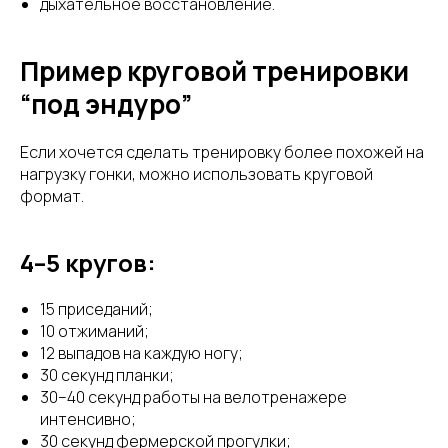
дыхательное восстановление.
Пример круговой тренировки
“под эндуро”
Если хочется сделать тренировку более похожей на
нагрузку гонки, можно использовать круговой
формат.
4–5 кругов:
15 приседаний;
10 отжиманий;
12 выпадов на каждую ногу;
30 секунд планки;
30–40 секунд работы на велотренажере
интенсивно;
30 секунд фермерской прогулки;